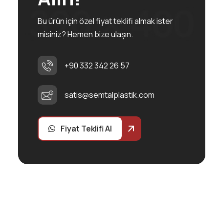
Bu ürün için özel fiyat teklifi almak ister
misiniz? Hemen bize ulaşın.
+90 332 342 26 57
satis@semtalplastik.com
Fiyat Teklifi Al