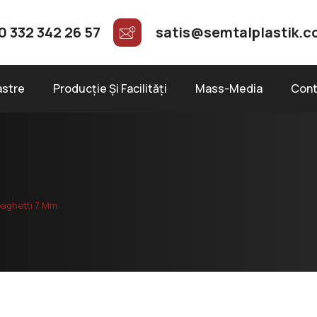
0 332 342 26 57
satis@semtalplastik.
astre
Producție Și Facilități
Mass-Media
Cont
paghetti 7 Mm