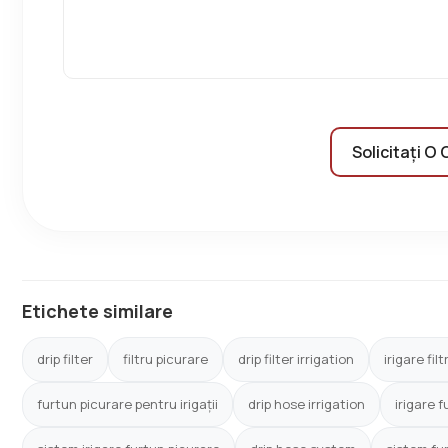
Solicitați O 
Etichete similare
drip filter
filtru picurare
drip filter irrigation
irigare fil
furtun picurare pentru irigații
drip hose irrigation
irigare 