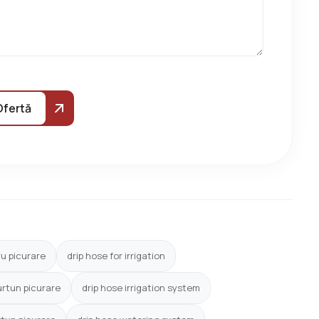
Ofertă
tru picurare
drip hose for irrigation
furtun picurare
drip hose irrigation system