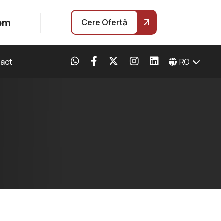
com
Cere Ofertă
RO
act