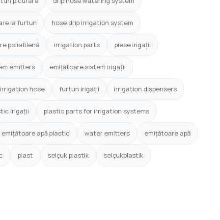
rtun picurare
drip hose watering system
are la furtun
hose drip irrigation system
are polietilenă
irrigation parts
piese irigații
tem emitters
emițătoare sistem irigații
irrigation hose
furtun irigații
irrigation dispensers
tic irigații
plastic parts for irrigation systems
emițătoare apă plastic
water emitters
emițătoare apă
ic
plast
selçuk plastik
selçukplastik