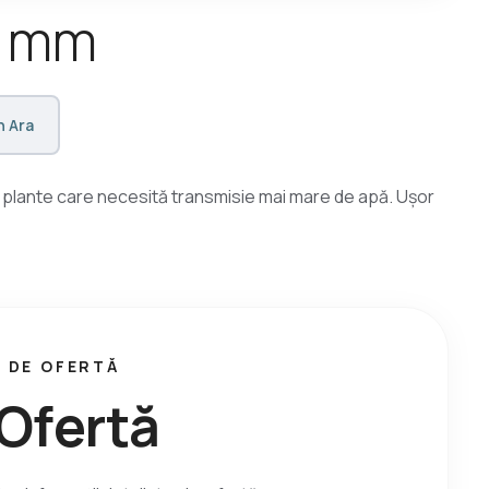
m
m
 Ara
 plante care necesită transmisie mai mare de apă. Ușor
 DE OFERTĂ
O
f
e
r
t
ă