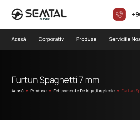
+9
Acasă
Corporativ
Produse
Serviciile No
F
u
r
t
u
n
S
p
a
g
h
e
t
t
i
7
m
m
Acasă
Produse
Echipamente De Irigații Agricole
Furtun S