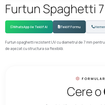
F
u
r
t
u
n
S
p
a
g
h
e
t
t
i
7
WhatsApp ile Teklif Al
Teklif Formu
Hemen
Furtun spaghetti rezistent UV cu diametrul de 7 mm pentru
de așezat cu structura sa flexibilă.
FORMULAR
C
e
r
e
o