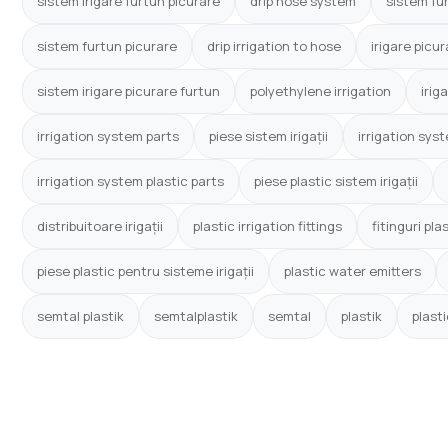
sistem irigare furtun picurare
drip hose system
sistem fu
sistem furtun picurare
drip irrigation to hose
irigare picur
sistem irigare picurare furtun
polyethylene irrigation
irig
irrigation system parts
piese sistem irigații
irrigation sys
irrigation system plastic parts
piese plastic sistem irigații
distribuitoare irigații
plastic irrigation fittings
fitinguri plas
piese plastic pentru sisteme irigații
plastic water emitters
semtal plastik
semtalplastik
semtal
plastik
plast