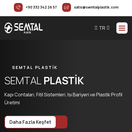
+90 332 342 26 57
satis@semtalplastik.com
TR
SEMTAL
PLASTİK
S
E
M
T
A
L
P
L
A
S
T
İ
K
Kapı Contaları, Fitil Sistemleri, Isı Bariyeri ve Plastik Profil
Üretimi
Daha Fazla Keşfet