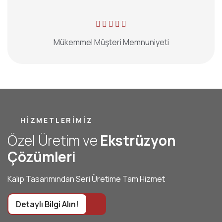
4.9
Mükemmel Müşteri Memnuniyeti
HIZMETLERIMIZ
Ö
z
e
l
Ü
r
e
t
i
m
v
e
E
k
s
t
r
ü
z
y
o
n
Ç
ö
z
ü
m
l
e
r
i
Kalıp Tasarımından Seri Üretime Tam Hizmet
Detaylı Bilgi Alın!