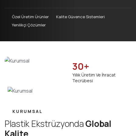
Özel Üretim Ürünler
Kalite Güvence Sistemleri
Yenilikçi Çözümler
30
+
Yıllık Üretim Ve İhracat
Tecrübesi
KURUMSAL
P
l
a
s
t
i
k
E
k
s
t
r
ü
z
y
o
n
d
a
G
l
o
b
a
l
K
a
l
i
t
e