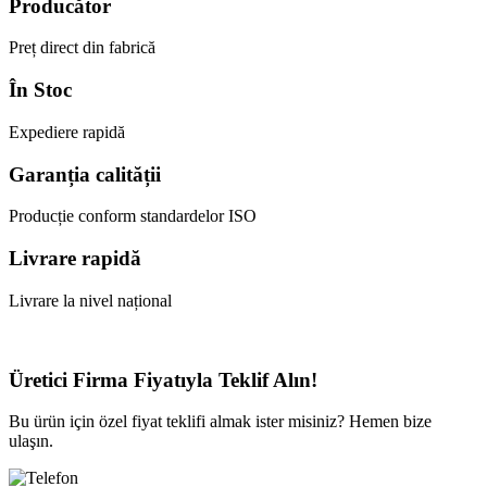
Producător
Preț direct din fabrică
În Stoc
Expediere rapidă
Garanția calității
Producție conform standardelor ISO
Livrare rapidă
Livrare la nivel național
Üretici Firma Fiyatıyla
Teklif Alın!
Bu ürün için özel fiyat teklifi almak ister misiniz? Hemen bize
ulaşın.