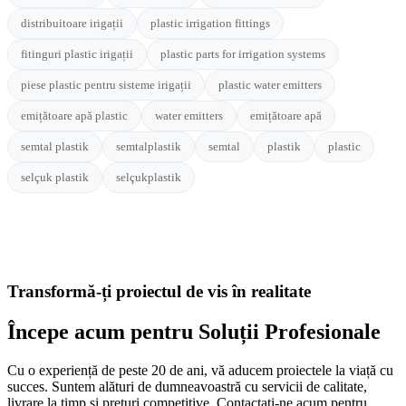
distribuitoare irigații
plastic irrigation fittings
fitinguri plastic irigații
plastic parts for irrigation systems
piese plastic pentru sisteme irigații
plastic water emitters
emițătoare apă plastic
water emitters
emițătoare apă
semtal plastik
semtalplastik
semtal
plastik
plastic
selçuk plastik
selçukplastik
Transformă-ți proiectul de vis în realitate
Începe acum pentru
Soluții Profesionale
Cu o experiență de peste 20 de ani, vă aducem proiectele la viață cu
succes. Suntem alături de dumneavoastră cu servicii de calitate,
livrare la timp și prețuri competitive. Contactați-ne acum pentru