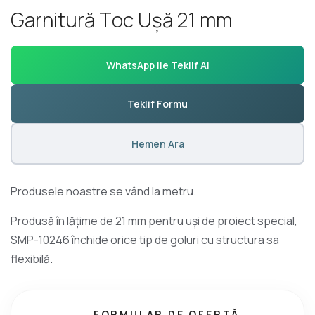
G
a
r
n
i
t
u
r
ă
T
o
c
U
ș
ă
2
1
m
m
WhatsApp ile Teklif Al
Teklif Formu
Hemen Ara
Produsele noastre se vând la metru.
Produsă în lățime de 21 mm pentru uși de proiect special,
SMP-10246 închide orice tip de goluri cu structura sa
flexibilă.
FORMULAR DE OFERTĂ