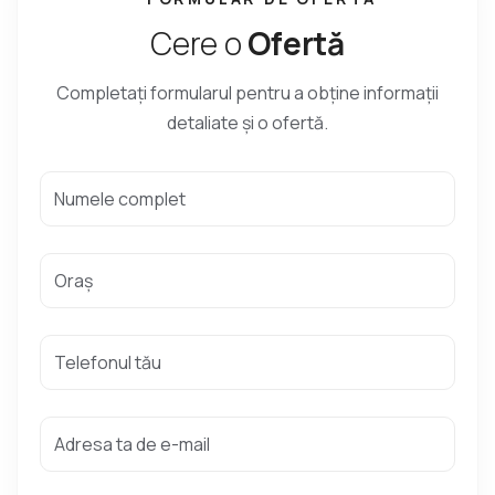
C
e
r
e
o
O
f
e
r
t
ă
Completați formularul pentru a obține informații
detaliate și o ofertă.