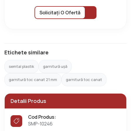
Solicitați O Ofertă
Etichete similare
semtal plastik
garnitură ușă
garnitură toc canat 21 mm
garnitură toc canat
Detalii Produs
Cod Produs:
SMP-10246