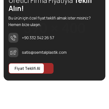
Üretici Firma Fiyatıyla
Teklif
Alın!
Bu ürün için özel fiyat teklifi almak ister misiniz?
Hemen bize ulaşın.
+90 332 342 26 57
satis@semtalplastik.com
Fiyat Teklifi Al