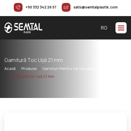
+90 332 342 26 57
satis@semtalplastik.com
RO
G
a
r
n
i
t
u
r
ă
T
o
c
U
ș
ă
2
1
m
m
Acasă
Produse
Garnituri Pentru Uși De Lemn Și Mobilier
Garnitură Toc Ușă 21 Mm