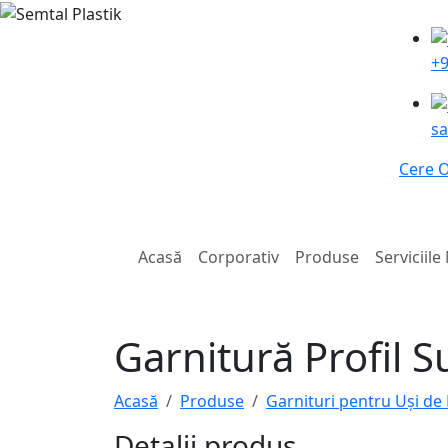
+9
sa
Cere O
Acasă
Corporativ
Produse
Serviciile
Garnitură Profil S
Acasă
Produse
Garnituri pentru Uși de
Detalii produs