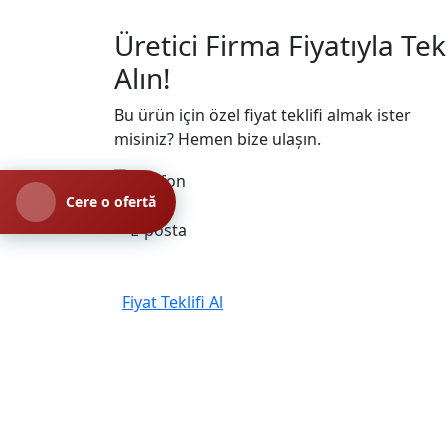
Üretici Firma Fiyatıyla
Tekl
Alın!
Bu ürün için özel fiyat teklifi almak ister
misiniz? Hemen bize ulaşın.
Cere o ofertă
+90 332 342 26 57
satis@semtalplastik.com
Fiyat Teklifi Al