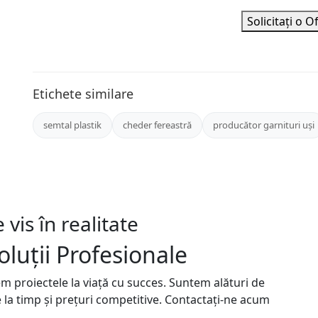
Solicitați o O
Etichete similare
semtal plastik
cheder fereastră
producător garnituri uși
vis în realitate
oluții Profesionale
m proiectele la viață cu succes. Suntem alături de
e la timp și prețuri competitive. Contactați-ne acum