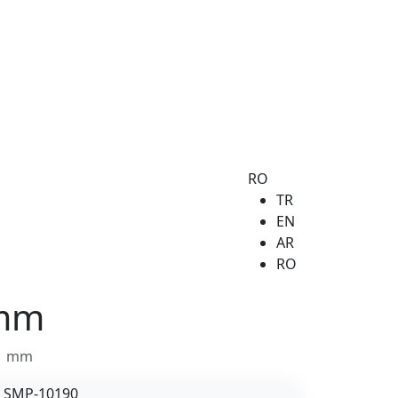
RO
TR
EN
AR
RO
 mm
11 mm