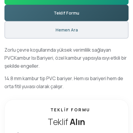
Teklif Formu
Hemen Ara
Zorlu çevre koşullarında yüksek verimlilik sağlayan
PVCKambur Isı Bariyeri, özel kambur yapısıyla ısıyı etkili bir
şekilde engeller.
14.8 mm kambur tip PVC bariyer. Hem ısı bariyeri hem de
orta fitil yuvası olarak çalışır.
TEKLIF FORMU
T
e
k
l
i
f
A
l
ı
n