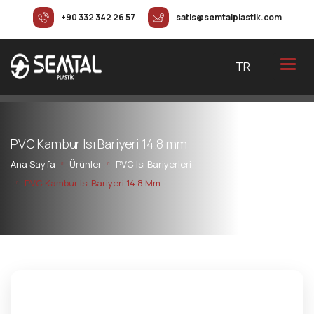
+90 332 342 26 57
satis@semtalplastik.com
TR
P
V
C
K
a
m
b
u
r
I
s
ı
B
a
r
i
y
e
r
i
1
4
.
8
m
m
Ana Sayfa
Ürünler
PVC Isı Bariyerleri
PVC Kambur Isı Bariyeri 14.8 Mm