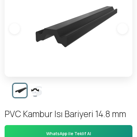
P
V
C
K
a
m
b
u
r
I
s
ı
B
a
r
i
y
e
r
i
1
4
.
8
m
m
WhatsApp ile Teklif Al