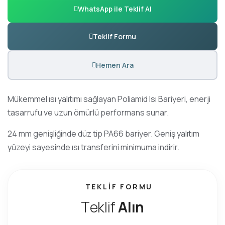
WhatsApp ile Teklif Al
Teklif Formu
Hemen Ara
Mükemmel ısı yalıtımı sağlayan Poliamid Isı Bariyeri, enerji
tasarrufu ve uzun ömürlü performans sunar.
24 mm genişliğinde düz tip PA66 bariyer. Geniş yalıtım
yüzeyi sayesinde ısı transferini minimuma indirir.
TEKLIF FORMU
T
e
k
l
i
f
A
l
ı
n