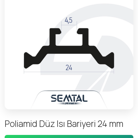
P
o
l
i
a
m
i
d
D
ü
z
I
s
ı
B
a
r
i
y
e
r
i
2
4
m
m