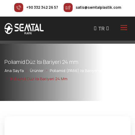
+90 332 342 26 57
satis@semtalplastik.com
TR
P
o
l
i
a
m
i
d
D
ü
z
I
s
ı
B
a
r
i
y
e
r
i
2
4
m
m
Ana Sayfa
Ürünler
Poliamid (PA66) Isı Bariyerleri
Poliamid Düz Isı Bariyeri 24 Mm