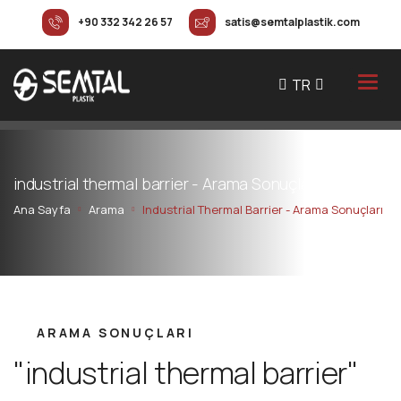
+90 332 342 26 57
satis@semtalplastik.com
TR
i
n
d
u
s
t
r
i
a
l
t
h
e
r
m
a
l
b
a
r
r
i
e
r
-
A
r
a
m
a
S
o
n
u
ç
l
a
r
ı
Ana Sayfa
Arama
Industrial Thermal Barrier - Arama Sonuçları
ARAMA SONUÇLARI
"industrial thermal barrier"