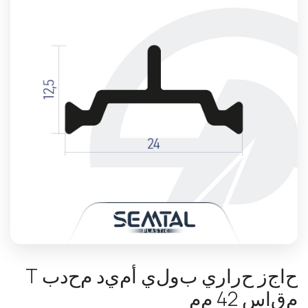
ح
ا
ج
ز
ح
ر
ا
ر
ي
ب
و
ل
ي
أ
م
ي
د
م
ح
د
ب
T
م
ق
ا
س
2
4
م
م