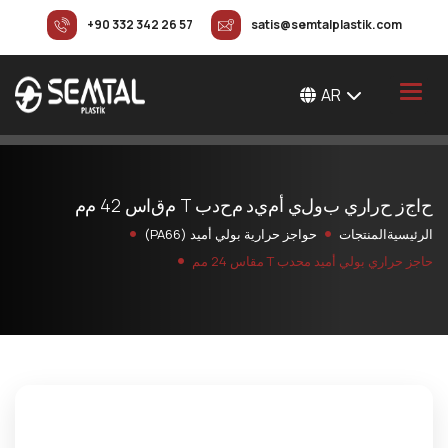
+90 332 342 26 57
satis@semtalplastik.com
AR
ح
ا
ج
ز
ح
ر
ا
ر
ي
ب
و
ل
ي
أ
م
ي
د
م
ح
د
ب
T
م
ق
ا
س
2
4
م
م
الرئيسية
المنتجات
حواجز حرارية بولي أميد (PA66)
حاجز حراري بولي أميد محدب T مقاس 24 مم