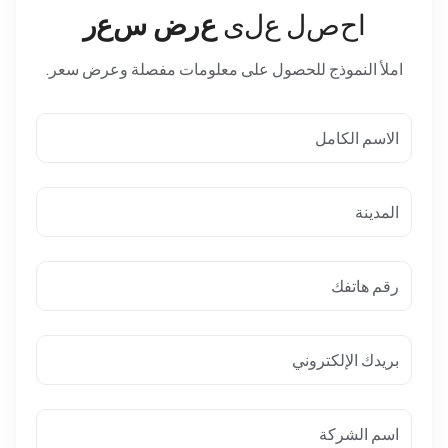
ا
ح
ص
ل
ع
ل
ى
ع
ر
ض
س
ع
ر
املأ النموذج للحصول على معلومات مفصلة وعرض سعر.