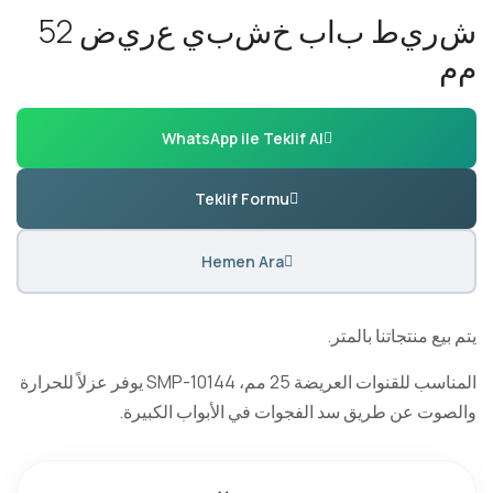
ش
ر
ي
ط
ب
ا
ب
خ
ش
ب
ي
ع
ر
ي
ض
2
5
م
م
WhatsApp ile Teklif Al
Teklif Formu
Hemen Ara
يتم بيع منتجاتنا بالمتر.
المناسب للقنوات العريضة 25 مم، SMP-10144 يوفر عزلاً للحرارة
والصوت عن طريق سد الفجوات في الأبواب الكبيرة.