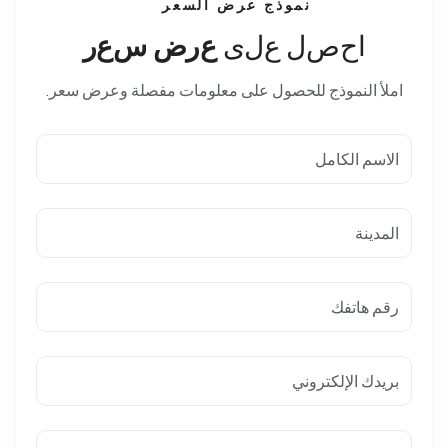
نموذج عرض السعر
ا
ح
ص
ل
ع
ل
ى
ع
ر
ض
س
ع
ر
املأ النموذج للحصول على معلومات مفصلة وعرض سعر.