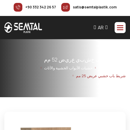
+90 332 342 26 57
satis@semtalplastik.com
AR
ش
ر
ي
ط
ب
ا
ب
خ
ش
ب
ي
ع
ر
ي
ض
2
5
م
م
الرئيسية
المنتجات
حشيات الأبواب الخشبية والأثاث
شريط باب خشبي عريض 25 مم