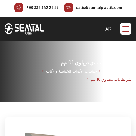
+90 332 342 26 57
satis@semtalplastik.com
AR
ش
ر
ي
ط
ب
ا
ب
ب
ي
ض
ا
و
ي
1
0
م
م
الرئيسية
المنتجات
حشيات الأبواب الخشبية والأثاث
شريط باب بيضاوي 10 مم