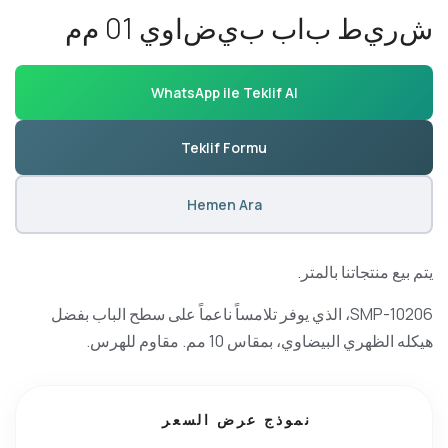
ش
ر
ي
ط
ب
ا
ب
ب
ي
ض
ا
و
ي
1
0
م
م
WhatsApp ile Teklif Al
Teklif Formu
Hemen Ara
يتم بيع منتجاتنا بالمتر.
SMP-10206، الذي يوفر تلامساً ناعماً على سطح الباب بفضل
هيكله الظهري البيضاوي، بمقاس 10 مم. مقاوم للهرس.
نموذج عرض السعر