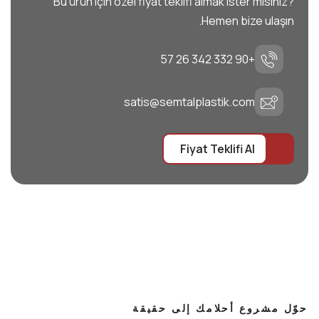
Bu ürün için özel fiyat teklifi almak ister misiniz?
Hemen bize ulaşın.
+90 332 342 26 57
satis@semtalplastik.com
Fiyat Teklifi Al
حوّل مشروع أحلامك إلى حقيقة