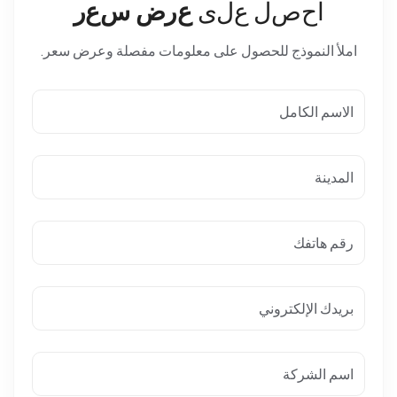
ا
ح
ص
ل
ع
ل
ى
ع
ر
ض
س
ع
ر
املأ النموذج للحصول على معلومات مفصلة وعرض سعر.