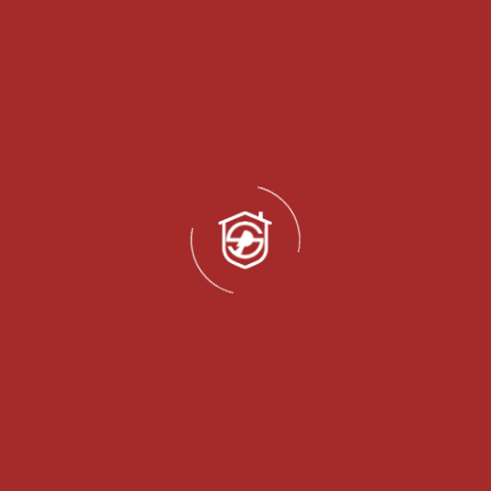
العلامات ذات الصلة
بلاستيك سمتال، حشية 10 مم، فلتر مجموعة السيارات
تفاصيل المنتج
كود المنتج:
SMP-16110
الشركة المصنعة
سعر المصنع مباشرة
متوفر في المخزون