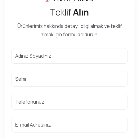
T
e
k
l
i
f
A
l
ı
n
Ürünlerimiz hakkında detaylı bilgi almak ve teklif
almak için formu doldurun.