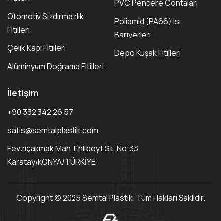
PVC Pencere Contaları
Otomotiv Sızdırmazlık
Poliamid (PA66) Isı
Fitilleri
Bariyerleri
Çelik Kapı Fitilleri
Depo Kuşak Fitilleri
Alüminyum Doğrama Fitilleri
İletişim
+90 332 342 26 57
satis@semtalplastik.com
Fevziçakmak Mah. Ehlibeyt Sk. No:33
Karatay/KONYA/TÜRKİYE
Copyright © 2025 Semtal Plastik. Tüm Hakları Saklıdır.