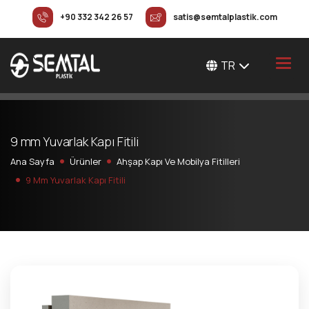
+90 332 342 26 57
satis@semtalplastik.com
TR
9
m
m
Y
u
v
a
r
l
a
k
K
a
p
ı
F
i
t
i
l
i
Ana Sayfa
Ürünler
Ahşap Kapı Ve Mobilya Fitilleri
9 Mm Yuvarlak Kapı Fitili