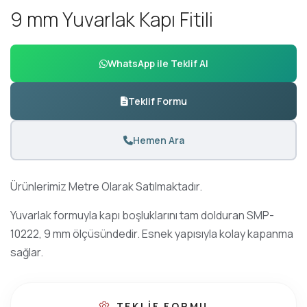
9
m
m
Y
u
v
a
r
l
a
k
K
a
p
ı
F
i
t
i
l
i
WhatsApp ile Teklif Al
Teklif Formu
Hemen Ara
Ürünlerimiz Metre Olarak Satılmaktadır.
Yuvarlak formuyla kapı boşluklarını tam dolduran SMP-
10222, 9 mm ölçüsündedir. Esnek yapısıyla kolay kapanma
sağlar.
TEKLIF FORMU