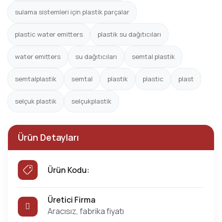
sulama sistemleri için plastik parçalar
plastic water emitters
plastik su dağıtıcıları
water emitters
su dağıtıcıları
semtal plastik
semtalplastik
semtal
plastik
plastic
plast
selçuk plastik
selçukplastik
Ürün Detayları
Ürün Kodu:
Üretici Firma
Aracısız, fabrika fiyatı