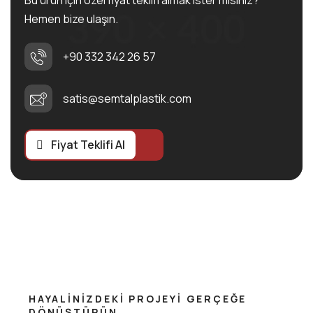
Bu ürün için özel fiyat teklifi almak ister misiniz?
Hemen bize ulaşın.
+90 332 342 26 57
satis@semtalplastik.com
Fiyat Teklifi Al
HAYALINIZDEKI PROJEYI GERÇEĞE
DÖNÜŞTÜRÜN