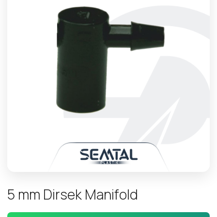
5
m
m
D
i
r
s
e
k
M
a
n
i
f
o
l
d