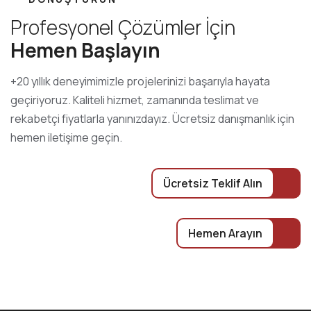
P
r
o
f
e
s
y
o
n
e
l
Ç
ö
z
ü
m
l
e
r
İ
ç
i
n
H
e
m
e
n
B
a
ş
l
a
y
ı
n
+20 yıllık deneyimimizle projelerinizi başarıyla hayata
geçiriyoruz. Kaliteli hizmet, zamanında teslimat ve
rekabetçi fiyatlarla yanınızdayız. Ücretsiz danışmanlık için
hemen iletişime geçin.
Ücretsiz Teklif Alın
Hemen Arayın