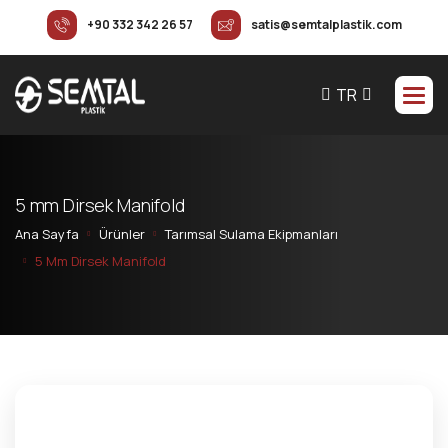
+90 332 342 26 57
satis@semtalplastik.com
TR
5
m
m
D
i
r
s
e
k
M
a
n
i
f
o
l
d
Ana Sayfa
Ürünler
Tarımsal Sulama Ekipmanları
5 Mm Dirsek Manifold