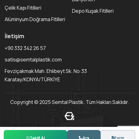
Çelik Kapı Fitilleri
Depo Kuşak Fitilleri
Alüminyum Doğrama Fitilleri
İletişim
+90 332 342 26 57
satis@semtalplastik.com
Fevziçakmak Mah. Ehlibeyt Sk. No:33
Karatay/KONYA/TÜRKİYE
Copyright © 2025 Semtal Plastik. Tüm Hakları Saklıdır.
Teklif Al
Ara
Form