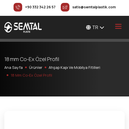
+90 332 342 26 57
satis@semtalplastik.com
TR
1
8
m
m
C
o
-
E
x
Ö
z
e
l
P
r
o
f
i
l
Ana Sayfa
Ürünler
Ahşap Kapı Ve Mobilya Fitilleri
18 Mm Co-Ex Özel Profil