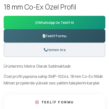
1
8
m
m
C
o
-
E
x
Ö
z
e
l
P
r
o
f
i
l
WhatsApp ile Teklif Al
Teklif Formu
Hemen Ara
Ürünlerimiz Metre Olarak Satılmaktadır.
Özel profil yapısına sahip SMP-10244, 18 mm Co-Ex fitildir.
Mimari projelerde yüksek ses yalıtımı taleplerini karşılar.
TEKLIF FORMU