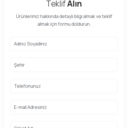
T
e
k
l
i
f
A
l
ı
n
Ürünlerimiz hakkında detaylı bilgi almak ve teklif
almak için formu doldurun.