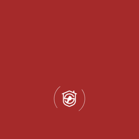
Teklif Talep Et
İlgili Etiketler
pencerere fitili
semtal plastik
Ürün Detayları
Ürün Kodu:
SMP-10166
Üretici Firma