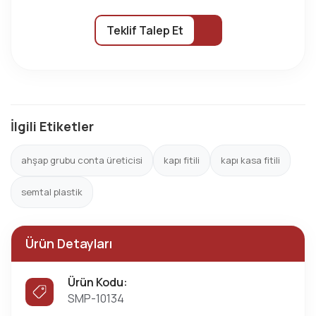
Teklif Talep Et
İlgili Etiketler
ahşap grubu conta üreticisi
kapı fitili
kapı kasa fitili
semtal plastik
Ürün Detayları
Ürün Kodu:
SMP-10134