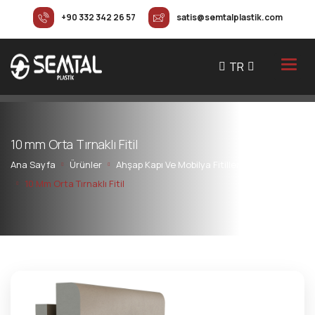
+90 332 342 26 57
satis@semtalplastik.com
TR
1
0
m
m
O
r
t
a
T
ı
r
n
a
k
l
ı
F
i
t
i
l
Ana Sayfa
Ürünler
Ahşap Kapı Ve Mobilya Fitilleri
10 Mm Orta Tırnaklı Fitil