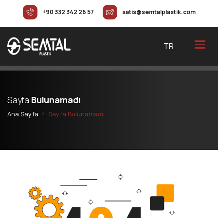
+90 332 342 26 57
satis@semtalplastik.com
TR
S
a
y
f
a
B
u
l
u
n
a
m
a
d
ı
Ana Sayfa
Sayfa
Bulunamadı